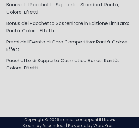
Bonus del Pacchetto Supporter Standard: Rarità,
Colore, Effetti
Bonus del Pacchetto Sostenitore in Edizione Limitata:
Rarità, Colore, Effetti
Premi dell’Evento di Gara Competitiva: Rarità, Colore,
Effetti
Pacchetto di Supporto Cosmetico Bonus: Rarità,
Colore, Effetti
About
Contact
Cookie
Privacy
Sitemap
Terms
Us
Us
Policy
Policy
and
Copyright © 2026
francescocapponi.it
| News
Conditions
Steam by
Ascendoor
| Powered by
WordPress
.