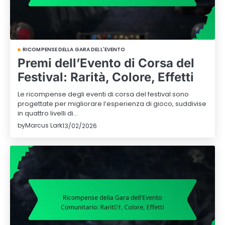
RICOMPENSE DELLA GARA DELL'EVENTO
Premi dell’Evento di Corsa del
Festival: Rarità, Colore, Effetti
Le ricompense degli eventi di corsa del festival sono
progettate per migliorare l’esperienza di gioco, suddivise
in quattro livelli di…
by
Marcus Lark
13/02/2026