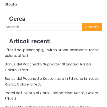
Sfoglia
Cerca
Search
for:
Articoli recenti
Effetti dei personaggi, Twitch Drops, cosmetici: rarità,
colore, effetti
Bonus del Pacchetto Supporter Standard: Rarità,
Colore, Effetti
Bonus del Pacchetto Sostenitore in Edizione Limitata:
Rarità, Colore, Effetti
Premi dell’Evento di Gara Competitiva: Rarità, Colore,
Effetti