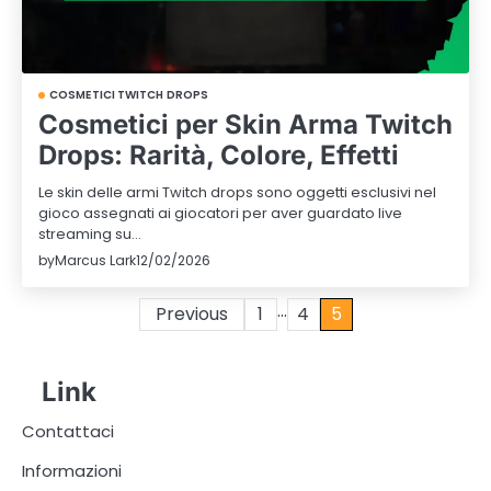
COSMETICI TWITCH DROPS
Cosmetici per Skin Arma Twitch
Drops: Rarità, Colore, Effetti
Le skin delle armi Twitch drops sono oggetti esclusivi nel
gioco assegnati ai giocatori per aver guardato live
streaming su…
by
Marcus Lark
12/02/2026
…
Posts
Previous
1
4
5
pagination
Link
Contattaci
Informazioni