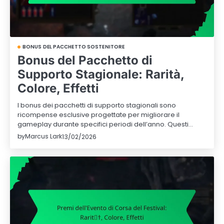
BONUS DEL PACCHETTO SOSTENITORE
Bonus del Pacchetto di
Supporto Stagionale: Rarità,
Colore, Effetti
I bonus dei pacchetti di supporto stagionali sono
ricompense esclusive progettate per migliorare il
gameplay durante specifici periodi dell’anno. Questi…
by
Marcus Lark
13/02/2026