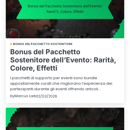
BONUS DEL PACCHETTO SOSTENITORE
Bonus del Pacchetto
Sostenitore dell’Evento: Rarità,
Colore, Effetti
I pacchetti di supporto per eventi sono bundle
appositamente curati che migliorano l’esperienza dei
partecipanti durante gli eventi offrendo articoli…
by
Marcus Lark
02/03/2026