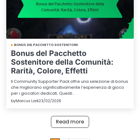
BONUS DEL PACCHETTO SOSTENITORE
Bonus del Pacchetto
Sostenitore della Comunità:
Rarità, Colore, Effetti
Il Community Supporter Pack offre una selezione di bonus
che migliorano significativamente l’esperienza di gioco
per i giocatori dedicati. Questi…
by
Marcus Lark
23/02/2026
Read more