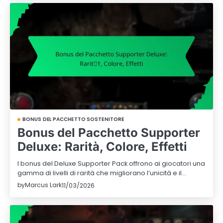
BONUS DEL PACCHETTO SOSTENITORE
Bonus del Pacchetto Supporter
Deluxe: Rarità, Colore, Effetti
I bonus del Deluxe Supporter Pack offrono ai giocatori una
gamma di livelli di rarità che migliorano l’unicità e il…
by
Marcus Lark
11/03/2026