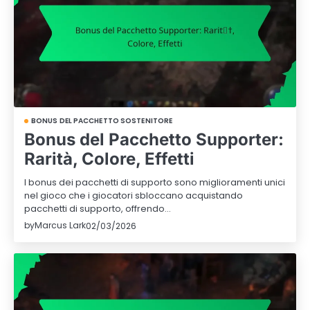
BONUS DEL PACCHETTO SOSTENITORE
Bonus del Pacchetto Supporter:
Rarità, Colore, Effetti
I bonus dei pacchetti di supporto sono miglioramenti unici
nel gioco che i giocatori sbloccano acquistando
pacchetti di supporto, offrendo…
by
Marcus Lark
02/03/2026