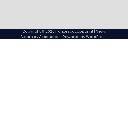
About
Contact
Cookie
Privacy
Sitemap
Terms
Us
Us
Policy
Policy
and
Copyright © 2026
francescocapponi.it
| News
Conditions
Steam by
Ascendoor
| Powered by
WordPress
.