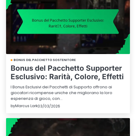
BONUS DEL PACCHETTO SOSTENITORE
Bonus del Pacchetto Supporter
Esclusivo: Rarità, Colore, Effetti
I Bonus Esclusivi dei Pacchetti di Supporto offrono ai
giocatori ricompense uniche che migliorano la loro
esperienza di gioco, con…
by
Marcus Lark
03/03/2026